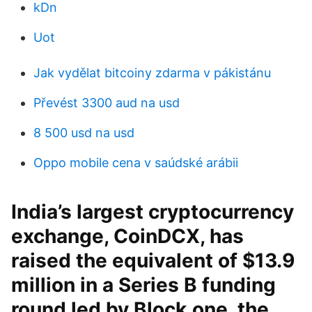
kDn
Uot
Jak vydělat bitcoiny zdarma v pákistánu
Převést 3300 aud na usd
8 500 usd na usd
Oppo mobile cena v saúdské arábii
India’s largest cryptocurrency
exchange, CoinDCX, has
raised the equivalent of $13.9
million in a Series B funding
round led by Block.one, the