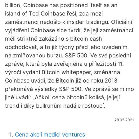
billion, Coinbase has positioned itself as an
island of Teď Coinbase řeší, zda mezi
zaměstnanci nedošlo k insider tradingu. Oficiální
vyjádření Coinbase sice tvrdí, že její zaměstnanci
měli striktně zakázáno s bitcoin cash
obchodovat, a to již týdny před jeho uvedením
na zmiňovanou burzu. S&P 500. Ve své poslední
zprávě, která byla zveřejněna u příležitosti 11.
výročí vydání Bitcoin whitepaper, směnárna
Coinbase uvádí, že Bitcoin již od roku 2013
překonává výsledky S&P 500. Ve zprávě se mimo
jiné uvádí: „Ačkoli cena bitcoinů kolísá, je její
trend i díky bullrunům nadále rostoucí.
28.05.2021
Cena akcií medici ventures