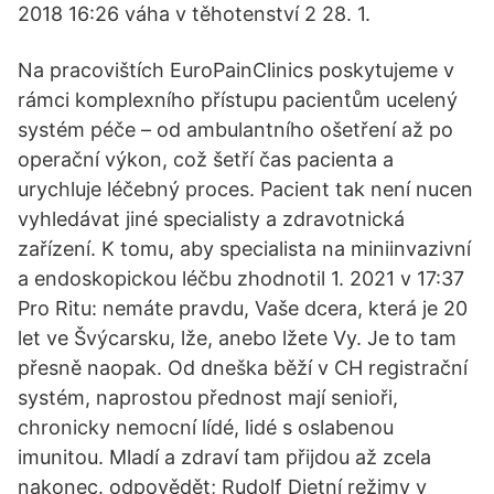
2018 16:26 váha v těhotenství 2 28. 1.
Na pracovištích EuroPainClinics poskytujeme v
rámci komplexního přístupu pacientům ucelený
systém péče ­– od ambulantního ošetření až po
operační výkon, což šetří čas pacienta a
urychluje léčebný proces. Pacient tak není nucen
vyhledávat jiné specialisty a zdravotnická
zařízení. K tomu, aby specialista na miniinvazivní
a endoskopickou léčbu zhodnotil 1. 2021 v 17:37
Pro Ritu: nemáte pravdu, Vaše dcera, která je 20
let ve Švýcarsku, lže, anebo lžete Vy. Je to tam
přesně naopak. Od dneška běží v CH registrační
systém, naprostou přednost mají senioři,
chronicky nemocní lídé, lidé s oslabenou
imunitou. Mladí a zdraví tam přijdou až zcela
nakonec. odpovědět; Rudolf Dietní režimy v