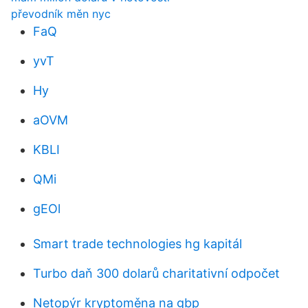
převodník měn nyc
FaQ
yvT
Hy
aOVM
KBLI
QMi
gEOl
Smart trade technologies hg kapitál
Turbo daň 300 dolarů charitativní odpočet
Netopýr kryptoměna na gbp