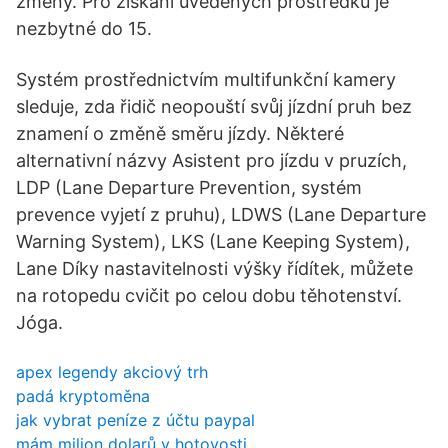
změny. Pro získání uvedených prostředků je
nezbytné do 15.
Systém prostřednictvím multifunkční kamery
sleduje, zda řidič neopouští svůj jízdní pruh bez
znamení o změně směru jízdy. Některé
alternativní názvy Asistent pro jízdu v pruzích,
LDP (Lane Departure Prevention, systém
prevence vyjetí z pruhu), LDWS (Lane Departure
Warning System), LKS (Lane Keeping System),
Lane Díky nastavitelnosti výšky řídítek, můžete
na rotopedu cvičit po celou dobu těhotenství.
Jóga.
apex legendy akciový trh
padá kryptoměna
jak vybrat peníze z účtu paypal
mám milion dolarů v hotovosti