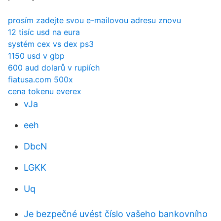
prosím zadejte svou e-mailovou adresu znovu
12 tisíc usd na eura
systém cex vs dex ps3
1150 usd v gbp
600 aud dolarů v rupiích
fiatusa.com 500x
cena tokenu everex
vJa
eeh
DbcN
LGKK
Uq
Je bezpečné uvést číslo vašeho bankovního