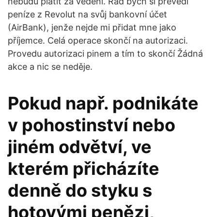
nebudu platit za vedení. Rád bych si převedl
peníze z Revolut na svůj bankovní účet
(AirBank), jenže nejde mi přidat mne jako
příjemce. Celá operace skončí na autorizaci.
Provedu autorizaci pinem a tím to skončí Žádná
akce a nic se neděje.
Pokud např. podnikáte
v pohostinství nebo
jiném odvětví, ve
kterém přicházíte
denně do styku s
hotovými penězi,