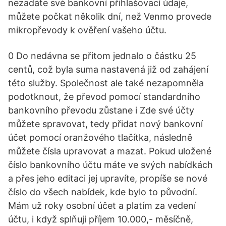
nezadáte své bankovní přihlašovací údaje,
můžete počkat několik dní, než Venmo provede
mikropřevody k ověření vašeho účtu.
0 Do nedávna se přitom jednalo o částku 25
centů, což byla suma nastavená již od zahájení
této služby. Společnost ale také nezapomněla
podotknout, že převod pomocí standardního
bankovního převodu zůstane i Zde své účty
můžete spravovat, tedy přidat nový bankovní
účet pomocí oranžového tlačítka, následně
můžete čísla upravovat a mazat. Pokud uložené
číslo bankovního účtu máte ve svých nabídkách
a přes jeho editaci jej upravíte, propíše se nové
číslo do všech nabídek, kde bylo to původní.
Mám už roky osobní účet a platím za vedení
účtu, i když splňuji příjem 10.000,- měsíčně,