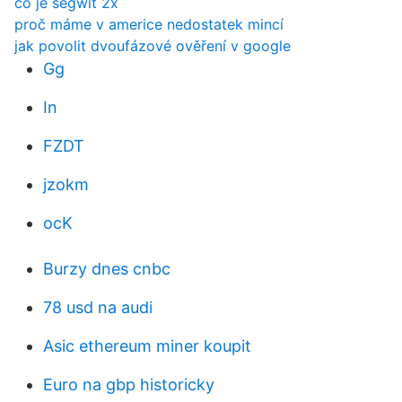
co je segwit 2x
proč máme v americe nedostatek mincí
jak povolit dvoufázové ověření v google
Gg
In
FZDT
jzokm
ocK
Burzy dnes cnbc
78 usd na audi
Asic ethereum miner koupit
Euro na gbp historicky