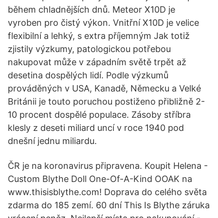
během chladnějších dnů. Meteor X10D je
vyroben pro čistý výkon. Vnitřní X10D je velice
flexibilní a lehký, s extra příjemným Jak totiž
zjistily výzkumy, patologickou potřebou
nakupovat může v západním světě trpět až
desetina dospělých lidí. Podle výzkumů
prováděných v USA, Kanadě, Německu a Velké
Británii je touto poruchou postiženo přibližně 2-
10 procent dospělé populace. Zásoby stříbra
klesly z deseti miliard uncí v roce 1940 pod
dnešní jednu miliardu.
ČR je na koronavirus připravena. Koupit Helena -
Custom Blythe Doll One-Of-A-Kind OOAK na
www.thisisblythe.com! Doprava do celého světa
zdarma do 185 zemí. 60 dní This Is Blythe záruka