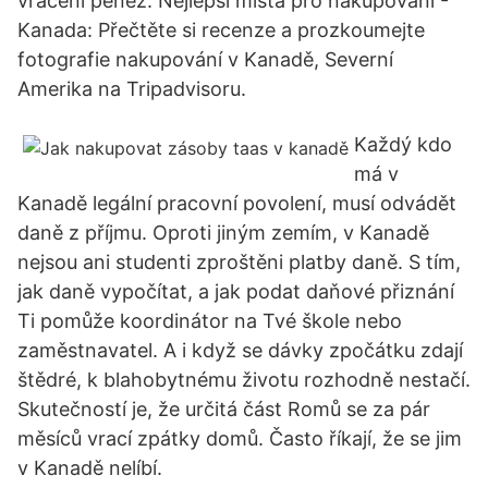
vrácení peněz. Nejlepší místa pro nakupování -
Kanada: Přečtěte si recenze a prozkoumejte
fotografie nakupování v Kanadě, Severní
Amerika na Tripadvisoru.
Každý kdo
má v
Kanadě legální pracovní povolení, musí odvádět
daně z příjmu. Oproti jiným zemím, v Kanadě
nejsou ani studenti zproštěni platby daně. S tím,
jak daně vypočítat, a jak podat daňové přiznání
Ti pomůže koordinátor na Tvé škole nebo
zaměstnavatel. A i když se dávky zpočátku zdají
štědré, k blahobytnému životu rozhodně nestačí.
Skutečností je, že určitá část Romů se za pár
měsíců vrací zpátky domů. Často říkají, že se jim
v Kanadě nelíbí.