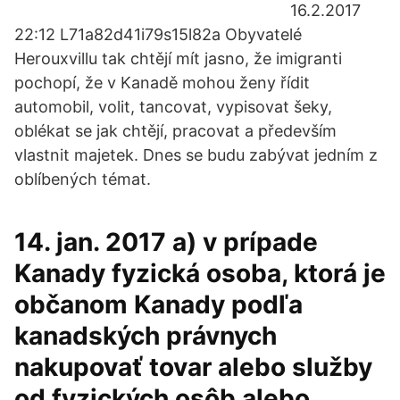
16.2.2017
22:12 L71a82d41i79s15l82a Obyvatelé
Herouxvillu tak chtějí mít jasno, že imigranti
pochopí, že v Kanadě mohou ženy řídit
automobil, volit, tancovat, vypisovat šeky,
oblékat se jak chtějí, pracovat a především
vlastnit majetek. Dnes se budu zabývat jedním z
oblíbených témat.
14. jan. 2017 a) v prípade
Kanady fyzická osoba, ktorá je
občanom Kanady podľa
kanadských právnych
nakupovať tovar alebo služby
od fyzických osôb alebo