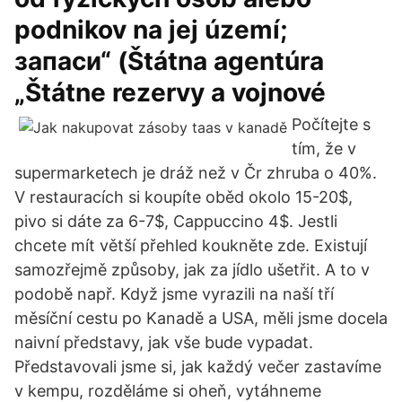
podnikov na jej území;
запаси“ (Štátna agentúra
„Štátne rezervy a vojnové
Počítejte s
tím, že v
supermarketech je dráž než v Čr zhruba o 40%.
V restauracích si koupíte oběd okolo 15-20$,
pivo si dáte za 6-7$, Cappuccino 4$. Jestli
chcete mít větší přehled koukněte zde. Existují
samozřejmě způsoby, jak za jídlo ušetřit. A to v
podobě např. Když jsme vyrazili na naší tří
měsíční cestu po Kanadě a USA, měli jsme docela
naivní představy, jak vše bude vypadat.
Představovali jsme si, jak každý večer zastavíme
v kempu, rozděláme si oheň, vytáhneme