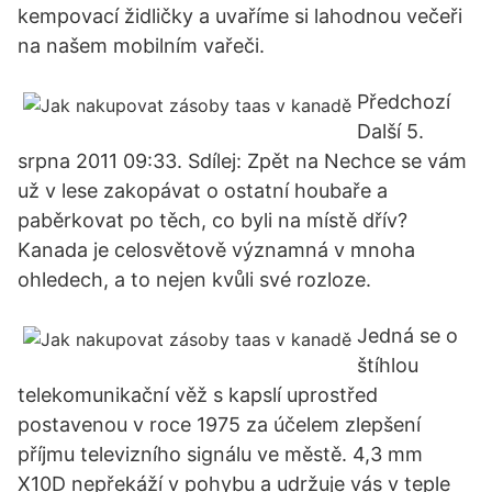
kempovací židličky a uvaříme si lahodnou večeři
na našem mobilním vařeči.
Předchozí
Další 5.
srpna 2011 09:33. Sdílej: Zpět na Nechce se vám
už v lese zakopávat o ostatní houbaře a
paběrkovat po těch, co byli na místě dřív?
Kanada je celosvětově významná v mnoha
ohledech, a to nejen kvůli své rozloze.
Jedná se o
štíhlou
telekomunikační věž s kapslí uprostřed
postavenou v roce 1975 za účelem zlepšení
příjmu televizního signálu ve městě. 4,3 mm
X10D nepřekáží v pohybu a udržuje vás v teple