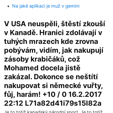
Na jaké aplikaci je muž v gemini
V USA neuspěli, štěstí zkouší
v Kanadě. Hranici zdolávají v
tuhých mrazech kde zrovna
pobývám, vidím, jak nakupují
zásoby krabičáků, což
Mohamed docela jistě
zakázal. Dokonce se neštítí
nakupovat si německé vuřty,
fůj, harám! +10 / 0 16.2.2017
22:12 L71a82d41i79s15l82a
Je to totiž kanadský národní sport. Je to totiž