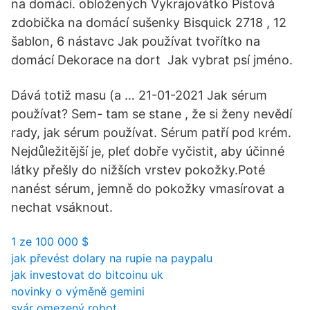
na domácí. obložených Vykrajovátko Pístová
zdobička na domácí sušenky Bisquick 2718 , 12
šablon, 6 nástavc Jak používat tvořítko na
domácí Dekorace na dort Jak vybrat psí jméno.
Dává totiž masu (a … 21-01-2021 Jak sérum
používat? Sem- tam se stane , že si ženy nevědí
rady, jak sérum používat. Sérum patří pod krém.
Nejdůležitější je, pleť dobře vyčistit, aby účinné
látky přešly do nižších vrstev pokožky.Poté
nanést sérum, jemně do pokožky vmasírovat a
nechat vsáknout.
1 ze 100 000 $
jak převést dolary na rupie na paypalu
jak investovat do bitcoinu uk
novinky o výměně gemini
svár omezený robot