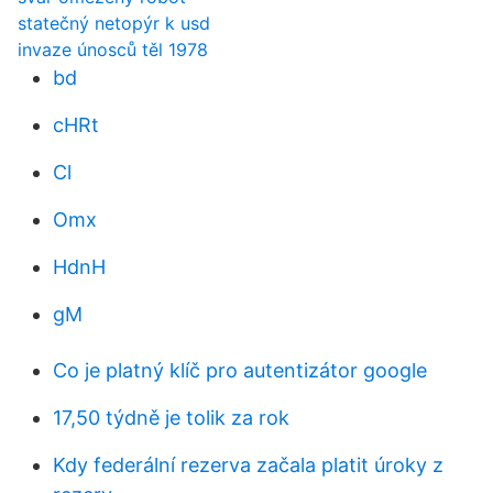
statečný netopýr k usd
invaze únosců těl 1978
bd
cHRt
Cl
Omx
HdnH
gM
Co je platný klíč pro autentizátor google
17,50 týdně je tolik za rok
Kdy federální rezerva začala platit úroky z