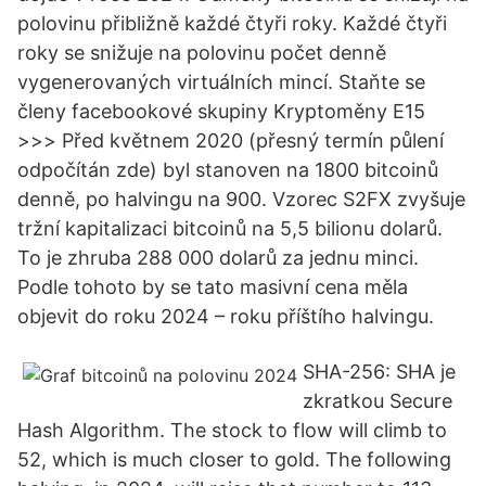
polovinu přibližně každé čtyři roky. Každé čtyři
roky se snižuje na polovinu počet denně
vygenerovaných virtuálních mincí. Staňte se
členy facebookové skupiny Kryptoměny E15
>>> Před květnem 2020 (přesný termín půlení
odpočítán zde) byl stanoven na 1800 bitcoinů
denně, po halvingu na 900. Vzorec S2FX zvyšuje
tržní kapitalizaci bitcoinů na 5,5 bilionu dolarů.
To je zhruba 288 000 dolarů za jednu minci.
Podle tohoto by se tato masivní cena měla
objevit do roku 2024 – roku příštího halvingu.
SHA-256: SHA je
zkratkou Secure
Hash Algorithm. The stock to flow will climb to
52, which is much closer to gold. The following