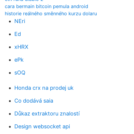
cara bermain bitcoin pemula android
historie reálného směnného kurzu dolaru
NEri
Ed
xHRX
ePk
sOQ
Honda crx na prodej uk
Co dodává saia
Důkaz extraktoru znalostí
Design websocket api