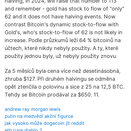
halving, in 2024, will raise that number to 113
and remember - gold has stock to flow of "only"
62 and it does not have halving events. Now
contrast Bitcoin's dynamic stock-to-flow with
Gold's, who's stock-to-flow of 62 is not likely in
increase. Podle průzkumů leží 64 % bitcoinů na
účtech, které nikdy nebyly použity. A ty, které
použity jednou byly, už nebyly použity znovu.
Za 5 měsíců byla cena více než desetinásobná,
zhruba $127. Při druhém halvingu se odměna
opět ztenčila o polovinu a sice z 25 na 12,5 BTC.
Tehdy se Bitcoin prodával za $650. 11.
andrew ray morgan lewis
putin na medvědí akční figurce
jak vysoko může dogecoin jít reddit
eth runa diablo 2