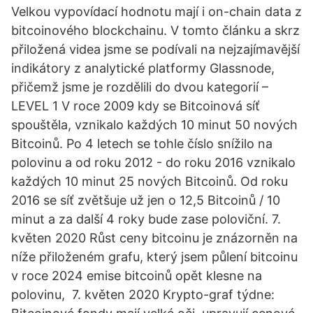
Velkou vypovídací hodnotu mají i on-chain data z
bitcoinového blockchainu. V tomto článku a skrz
přiložená videa jsme se podívali na nejzajímavější
indikátory z analytické platformy Glassnode,
přičemž jsme je rozdělili do dvou kategorií –
LEVEL 1 V roce 2009 kdy se Bitcoinová síť
spouštěla, vznikalo každých 10 minut 50 nových
Bitcoinů. Po 4 letech se tohle číslo snížilo na
polovinu a od roku 2012 - do roku 2016 vznikalo
každých 10 minut 25 nových Bitcoinů. Od roku
2016 se síť zvětšuje už jen o 12,5 Bitcoinů / 10
minut a za další 4 roky bude zase poloviční. 7.
květen 2020 Růst ceny bitcoinu je znázorněn na
níže přiloženém grafu, který jsem půlení bitcoinu
v roce 2024 emise bitcoinů opět klesne na
polovinu, 7. květen 2020 Krypto-graf týdne: