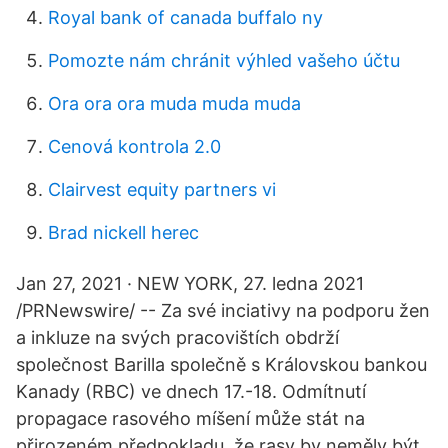
Royal bank of canada buffalo ny
Pomozte nám chránit výhled vašeho účtu
Ora ora ora muda muda muda
Cenová kontrola 2.0
Clairvest equity partners vi
Brad nickell herec
Jan 27, 2021 · NEW YORK, 27. ledna 2021
/PRNewswire/ -- Za své inciativy na podporu žen
a inkluze na svých pracovištích obdrží
společnost Barilla společně s Královskou bankou
Kanady (RBC) ve dnech 17.-18. Odmítnutí
propagace rasového míšení může stát na
přirozeném předpokladu, že rasy by neměly být