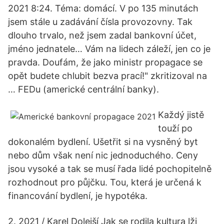
2021 8:24. Téma: domácí. V po 135 minutách
jsem stále u zadávání čísla provozovny. Tak
dlouho trvalo, než jsem zadal bankovní účet,
jméno jednatele… Vám na lidech záleží, jen co je
pravda. Doufám, že jako ministr propagace se
opět budete chlubit bezva prací!" zkritizoval na
… FEDu (americké centrální banky).
Každý jistě
touží po
dokonalém bydlení. Ušetřit si na vysněný byt
nebo dům však není nic jednoduchého. Ceny
jsou vysoké a tak se musí řada lidé pochopitelně
rozhodnout pro půjčku. Tou, která je určená k
financování bydlení, je hypotéka.
2. 2021 / Karel Dolejší Jak se rodila kultura lži