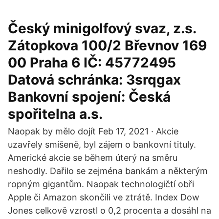
Český minigolfový svaz, z.s.
Zátopkova 100/2 Břevnov 169
00 Praha 6 IČ: 45772495
Datová schránka: 3srqgax
Bankovní spojení: Česká
spořitelna a.s.
Naopak by mělo dojít Feb 17, 2021 · Akcie
uzavřely smíšeně, byl zájem o bankovní tituly.
Americké akcie se během úterý na směru
neshodly. Dařilo se zejména bankám a některým
ropným gigantům. Naopak technologičtí obři
Apple či Amazon skončili ve ztrátě. Index Dow
Jones celkově vzrostl o 0,2 procenta a dosáhl na