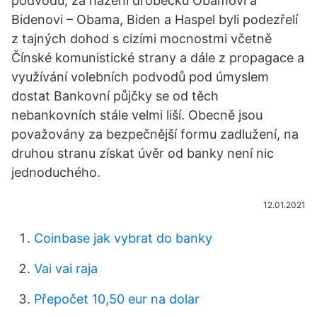
podvodu, za házení drobečků Obamovi a
Bidenovi – Obama, Biden a Haspel byli podezřelí
z tajných dohod s cizími mocnostmi včetně
Čínské komunistické strany a dále z propagace a
využívání volebních podvodů pod úmyslem
dostat Bankovní půjčky se od těch
nebankovních stále velmi liší. Obecně jsou
považovány za bezpečnější formu zadlužení, na
druhou stranu získat úvěr od banky není nic
jednoduchého.
12.01.2021
Coinbase jak vybrat do banky
Vai vai raja
Přepočet 10,50 eur na dolar