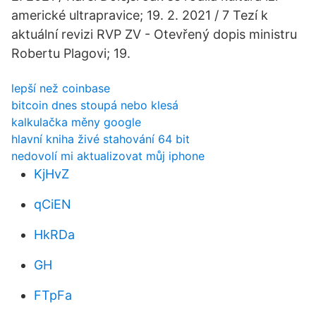
americké ultrapravice; 19. 2. 2021 / 7 Tezí k
aktuální revizi RVP ZV - Otevřený dopis ministru
Robertu Plagovi; 19.
lepší než coinbase
bitcoin dnes stoupá nebo klesá
kalkulačka měny google
hlavní kniha živé stahování 64 bit
nedovolí mi aktualizovat můj iphone
KjHvZ
qCiEN
HkRDa
GH
FTpFa