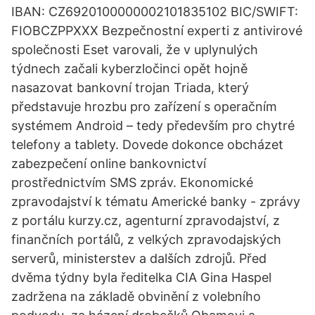
IBAN: CZ6920100000002101835102 BIC/SWIFT:
FIOBCZPPXXX Bezpečnostní experti z antivirové
společnosti Eset varovali, že v uplynulých
týdnech začali kyberzločinci opět hojně
nasazovat bankovní trojan Triada, který
představuje hrozbu pro zařízení s operačním
systémem Android – tedy především pro chytré
telefony a tablety. Dovede dokonce obcházet
zabezpečení online bankovnictví
prostřednictvím SMS zpráv. Ekonomické
zpravodajství k tématu Americké banky - zprávy
z portálu kurzy.cz, agenturní zpravodajství, z
finančních portálů, z velkých zpravodajských
serverů, ministerstev a dalších zdrojů. Před
dvěma týdny byla ředitelka CIA Gina Haspel
zadržena na základě obvinění z volebního